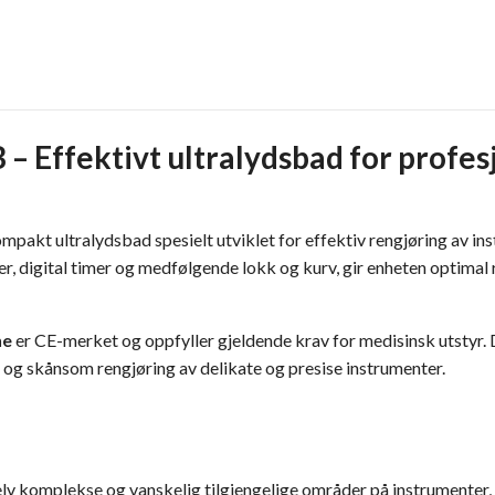
– Effektivt ultralydsbad for profes
kompakt ultralydsbad spesielt utviklet for effektiv rengjøring av in
er, digital timer og medfølgende lokk og kurv, gir enheten optima
ne
er CE-merket og oppfyller gjeldende krav for medisinsk utstyr. 
 og skånsom rengjøring av delikate og presise instrumenter.
elv komplekse og vanskelig tilgjengelige områder på instrumenter, 