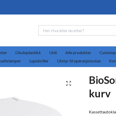
nter
Okuloplastikk
Unit
Alle produkter
Customp
paltelamper
Lupebriller
Utstyr til operasjonsstue
Kon
BioSo
kurv
Kassettautokla