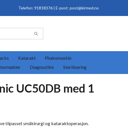
Telefon: 91818376 | E-post:
post@kirmed.no
acks
Katarakt
Phakomaskin
tormøbler
Diagnostikk
Sterilisering
nic UC50DB med 1
ve tilpasset småkirurgi og kataraktoperasjon.