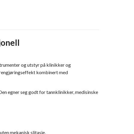
jonell
strumenter og utstyr på klinikker og
l rengjøringseffekt kombinert med
Den egner seg godt for tannklinikker, medisinske
uten mekanisk slitasje.