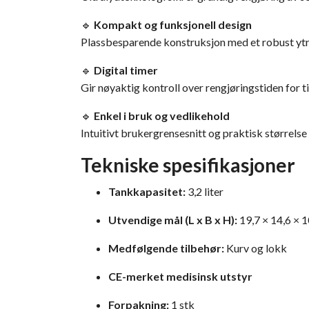
🔹
Kompakt og funksjonell design
Plassbesparende konstruksjon med et robust ytr
🔹
Digital timer
Gir nøyaktig kontroll over rengjøringstiden for ti
🔹
Enkel i bruk og vedlikehold
Intuitivt brukergrensesnitt og praktisk størrelse
Tekniske spesifikasjoner
Tankkapasitet:
3,2 liter
Utvendige mål (L x B x H):
19,7 × 14,6 × 
Medfølgende tilbehør:
Kurv og lokk
CE-merket medisinsk utstyr
Forpakning:
1 stk