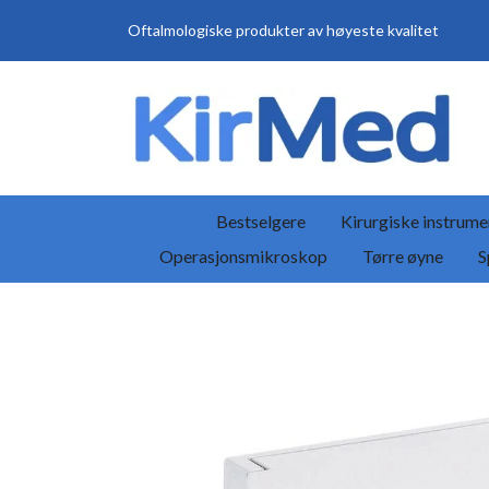
Oftalmologiske produkter av høyeste kvalitet
Bestselgere
Kirurgiske instrume
Operasjonsmikroskop
Tørre øyne
S