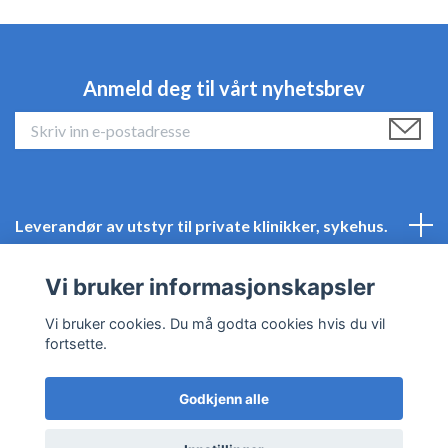
Anmeld deg til vårt nyhetsbrev
Leverandør av utstyr til private klinikker, sykehus.
Kundeservice
Vi bruker informasjonskapsler
Vi bruker cookies. Du må godta cookies hvis du vil
Sosiale medier
fortsette.
Godkjenn alle
© 2026 Kirmed.no