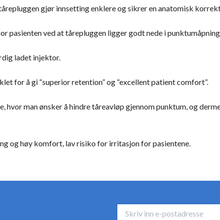
tårepluggen gjør innsetting enklere og sikrer en anatomisk korrek
for pasienten ved at tårepluggen ligger godt nede i punktumåpning
dig ladet injektor.
et for å gi “superior retention” og “excellent patient comfort”.
øye, hvor man ønsker å hindre tåreavløp gjennom punktum, og derme
ting og høy komfort, lav risiko for irritasjon for pasientene.