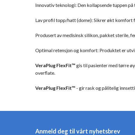
Innovativ teknologi: Den kollapsende tuppen på 
Lav profil topp/hatt (dome): Sikrer økt komfort 
Produsert av medisinsk silikon, pakket sterile, fer
Optimal retensjon og komfort: Produktet er utvikl
VeraPlug FlexFit™
gis til pasienter med tørre 
overflate.
VeraPlug FlexFit™
- gir rask og pålitelig innset
Anmeld deg til vårt nyhetsbrev