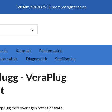
Telefon: 91818376 | E-post:
post@kirmed.no
acks
Katarakt
Phakomaskin
tormøbler
Diagnostikk
Sterilisering
lugg - VeraPlug
t
replugg med overlegen retensjonsrate.