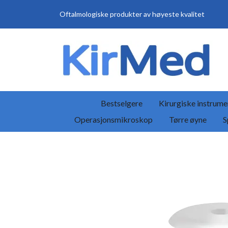
Oftalmologiske produkter av høyeste kvalitet
Bestselgere
Kirurgiske instrume
Operasjonsmikroskop
Tørre øyne
S