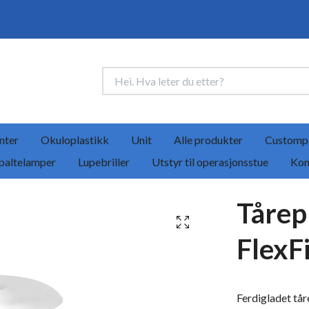
nter
Okuloplastikk
Unit
Alle produkter
Customp
paltelamper
Lupebriller
Utstyr til operasjonsstue
Kon
Tårep
FlexFi
Ferdigladet tå