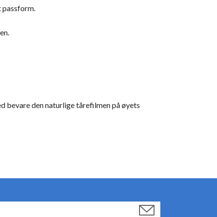
t passform.
en.
d bevare den naturlige tårefilmen på øyets